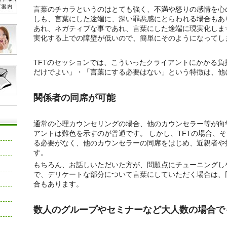
言葉のチカラというのはとても強く、不満や怒りの感情を心
しも、言葉にした途端に、深い罪悪感にとらわれる場合もあ
あれ、ネガティブな事であれ、言葉にした途端に現実化しま
実化する上での障壁が低いので、簡単にそのようになってし
TFTのセッションでは、こういったクライアントにかかる負
だけでよい」・「言葉にする必要はない」という特徴は、他
関係者の同席が可能
通常の心理カウンセリングの場合、他のカウンセラー等が向
アントは難色を示すのが普通です。 しかし、TFTの場合、
る必要がなく、他のカウンセラーの同席をはじめ、近親者や
す。
もちろん、お話しいただいた方が、問題点にチューニングし
で、デリケートな部分について言葉にしていただく場合は、
合もあります。
数人のグループやセミナーなど大人数の場合で